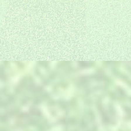
统建徽派海派等多只施
质量和口碑是我们长足
设计与实施无缝衔接，
工队伍，放眼全国都有
发展的精神引领和不竭
确保效果图的实景还原
我们的工程和足迹。
动力
度高达95%以上
装饰产品全国直采
最细分服务岗位
一线放心品牌全国直
景观项目的复杂性，决
采，同等配置价位低，
定了必须搭建与之匹配
产品中心
只为您用的放心
的专业技术和服务。
PRODUCTS