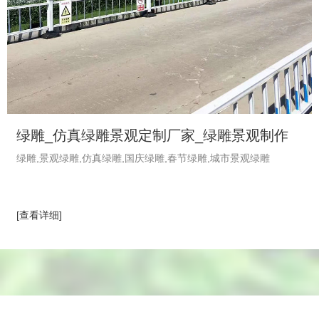
绿雕_仿真绿雕景观定制厂家_绿雕景观制作
绿雕,景观绿雕,仿真绿雕,国庆绿雕,春节绿雕,城市景观绿雕
_植物绿雕工艺品-绿饰界绿植厂家
[查看详细]