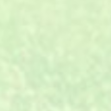
01
专业设计、材料、施工、服务，
A.
一站式全方位解决。
02
工厂直销，省去中间代理、分
B.
销、转包环节。
03
环保原料，进口的设备，年产量
C.
可达500万㎡。
与客户一对一沟通，全程跟踪，
04
D.
确保及时性。
生产计划的快速反应能力及严格
05