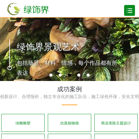
绿饰界景观艺术
包括场景、材料、情感，每个作品都有所
表达
成功案例
创新设计、合理报价，独立专业化的施工队伍，施工绿色环保，安全文明
绿雕雕塑
仿真植物墙
商业美陈主题设计