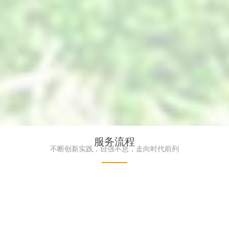
服务流程
防紫外线植物墙_阻燃植物墙-
高端仿真植物墙_艺术绿植墙
不断创新实践，自强不息，走向时代前列
真植物墙厂家
界品牌服