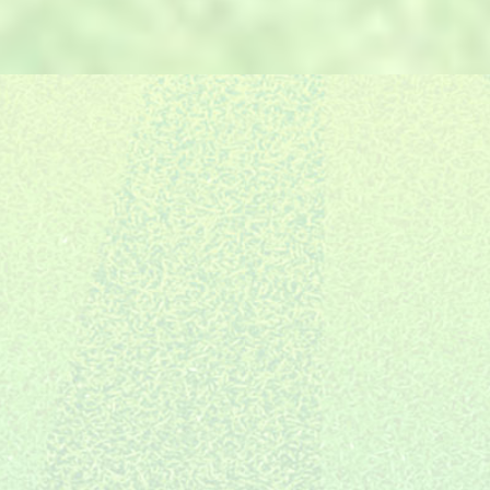
E.
的6S管理体系，保证交期。
自有售后团队，严格把控，场地
F.
06
建设完成只是服务的开始。
施工全国布局
10年专注装修
创新全案体系