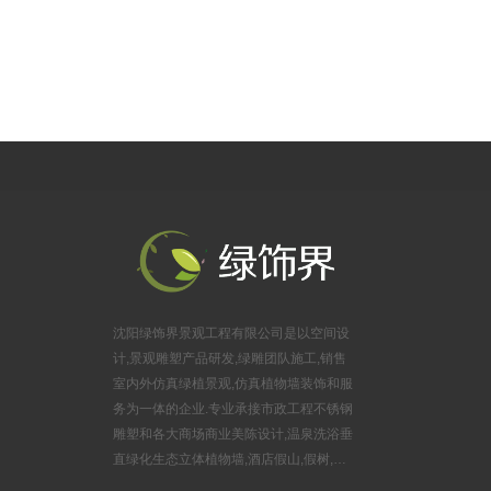
（居然之家楼上）
公司地址：沈阳市浑南区金卡路16号，亿丰时代广场B座625室
沈阳绿饰界景观工程有限公司是以空间设
计,景观雕塑产品研发,绿雕团队施工,销售
室内外仿真绿植景观,仿真植物墙装饰和服
务为一体的企业.专业承接市政工程不锈钢
雕塑和各大商场商业美陈设计,温泉洗浴垂
直绿化生态立体植物墙,酒店假山,假树,婚
庆布景锻铜雕塑,游乐园玻璃钢雕塑,旅游风