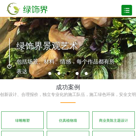
绿饰界景观艺术
包括场景、材料、情感，每个作品都有所
表达
成功案例
创新设计、合理报价，独立专业化的施工队伍，施工绿色环保，安全文明
绿雕雕塑
仿真植物墙
商业美陈主题设计