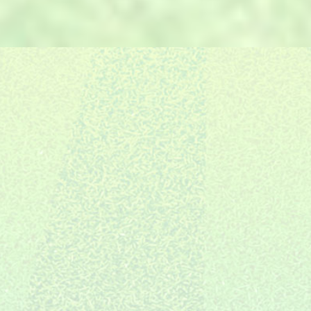
E.
的6S管理体系，保证交期。
自有售后团队，严格把控，场地
F.
06
建设完成只是服务的开始。
施工全国布局
10年专注装修
创新全案体系