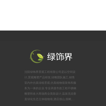
（居然之家楼上）
公司地址：沈阳市浑南区金卡路16号，亿丰时代广场B座625室
沈阳绿饰界景观工程有限公司是以空间设
计,景观雕塑产品研发,绿雕团队施工,销售
室内外仿真绿植景观,仿真植物墙装饰和服
务为一体的企业.专业承接市政工程不锈钢
雕塑和各大商场商业美陈设计,温泉洗浴垂
直绿化生态立体植物墙,酒店假山,假树,婚
庆布景锻铜雕塑,游乐园玻璃钢雕塑,旅游风