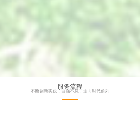
服务流程
防紫外线植物墙_阻燃植物墙-
高端仿真植物墙_艺术绿植墙_
不断创新实践，自强不息，走向时代前列
真植物墙厂家
界品牌服