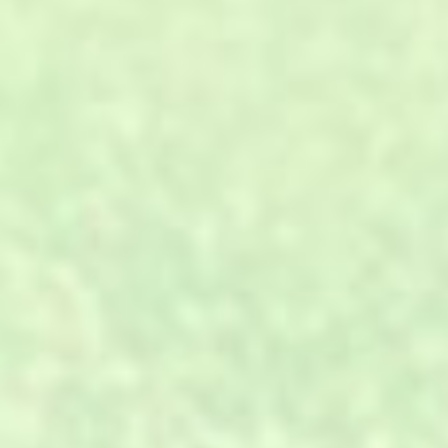
01
专业设计、材料、施工、服务，
A.
一站式全方位解决。
02
工厂直销，省去中间代理、分
B.
销、转包环节。
03
环保原料，进口的设备，年产量
C.
可达500万㎡。
与客户一对一沟通，全程跟踪，
04
D.
确保及时性。
生产计划的快速反应能力及严格
05