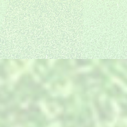
统建徽派海派等多只施
质量和口碑是我们长足
设计与实施无缝衔接，
工队伍，放眼全国都有
发展的精神引领和不竭
确保效果图的实景还原
我们的工程和足迹。
动力
度高达95%以上
装饰产品全国直采
最细分服务岗位
一线放心品牌全国直
景观项目的复杂性，决
采，同等配置价位低，
定了必须搭建与之匹配
产品中心
只为您用的放心
的专业技术和服务。
PRODUCTS