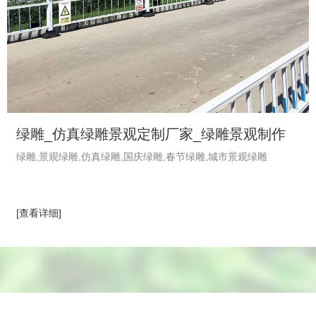
绿雕_仿真绿雕景观定制厂家_绿雕景观制作
绿雕,景观绿雕,仿真绿雕,国庆绿雕,春节绿雕,城市景观绿雕
_植物绿雕工艺品-绿饰界绿植厂家
[查看详细]