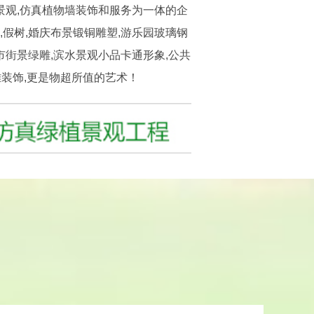
景观,仿真植物墙装饰和服务为一体的企
假树,婚庆布景锻铜雕塑,游乐园玻璃钢
市街景绿雕,滨水景观小品卡通形象,公共
装饰,更是物超所值的艺术！