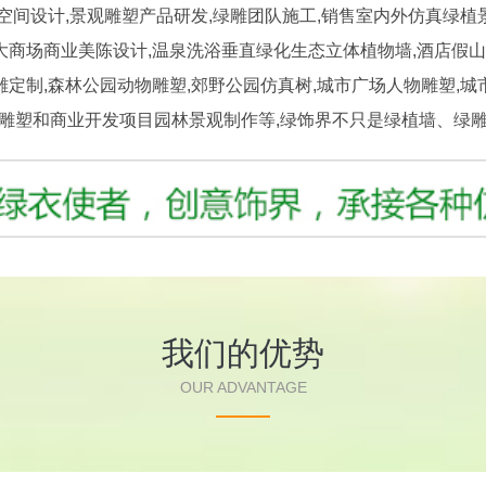
设计,景观雕塑产品研发,绿雕团队施工,销售室内外仿真绿植
大商场商业美陈设计,温泉洗浴垂直绿化生态立体植物墙,酒店假山,
雕定制,森林公园动物雕塑,郊野公园仿真树,城市广场人物雕塑,城
铜雕塑和商业开发项目园林景观制作等,绿饰界不只是绿植墙、绿雕
我们的优势
OUR ADVANTAGE