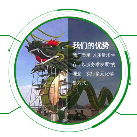
我们的优势
我厂秉承"以质量求生
存，以服务求发展"的
理念，实行多元化销
售方式。