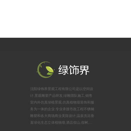
（居然之家楼上）
公司地址：沈阳市浑南区金卡路16号，亿丰时代广场B座625室
沈阳绿饰界景观工程有限公司是以空间设
计,景观雕塑产品研发,绿雕团队施工,销售
室内外仿真绿植景观,仿真植物墙装饰和服
务为一体的企业.专业承接市政工程不锈钢
雕塑和各大商场商业美陈设计,温泉洗浴垂
直绿化生态立体植物墙,酒店假山,假树,婚
庆布景锻铜雕塑,游乐园玻璃钢雕塑,旅游风