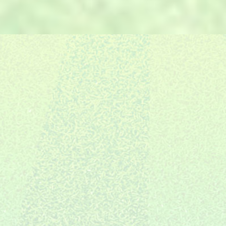
E.
的6S管理体系，保证交期。
自有售后团队，严格把控，场地
F.
06
建设完成只是服务的开始。
施工全国布局
10年专注装修
创新全案体系