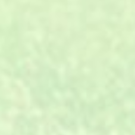
01
专业设计、材料、施工、服务，
A.
一站式全方位解决。
02
工厂直销，省去中间代理、分
B.
销、转包环节。
03
环保原料，进口的设备，年产量
C.
可达500万㎡。
与客户一对一沟通，全程跟踪，
04
D.
确保及时性。
生产计划的快速反应能力及严格
05