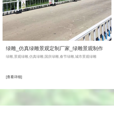
绿雕_仿真绿雕景观定制厂家_绿雕景观制作
绿雕,景观绿雕,仿真绿雕,国庆绿雕,春节绿雕,城市景观绿雕
_植物绿雕工艺品-绿饰界绿植厂家
[查看详细]