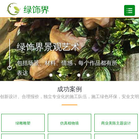
绿饰界景观艺术
包括场景、材料、情感，每个作品都有所
表达
成功案例
创新设计、合理报价，独立专业化的施工队伍，施工绿色环保，安全文明
绿雕雕塑
仿真植物墙
商业美陈主题设计