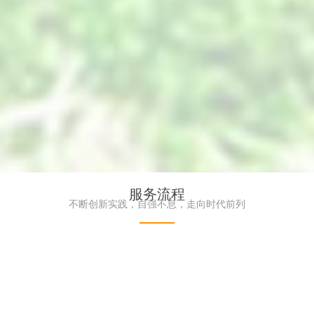
服务流程
墙_防紫外线植物墙_阻燃植物墙-
高端仿真植物墙_艺术绿
不断创新实践，自强不息，走向时代前列
界仿真植物墙厂家
界品