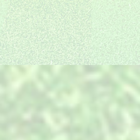
统建徽派海派等多只施
质量和口碑是我们长足
设计与实施无缝衔接，
工队伍，放眼全国都有
发展的精神引领和不竭
确保效果图的实景还原
我们的工程和足迹。
动力
度高达95%以上
装饰产品全国直采
最细分服务岗位
一线放心品牌全国直
景观项目的复杂性，决
采，同等配置价位低，
定了必须搭建与之匹配
产品中心
只为您用的放心
的专业技术和服务。
PRODUCTS