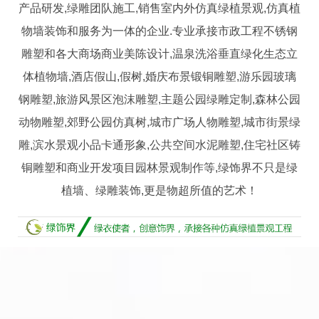
产品研发,绿雕团队施工,销售室内外仿真绿植景观,仿真植
物墙装饰和服务为一体的企业.专业承接市政工程不锈钢
雕塑和各大商场商业美陈设计,温泉洗浴垂直绿化生态立
体植物墙,酒店假山,假树,婚庆布景锻铜雕塑,游乐园玻璃
钢雕塑,旅游风景区泡沫雕塑,主题公园绿雕定制,森林公园
动物雕塑,郊野公园仿真树,城市广场人物雕塑,城市街景绿
雕,滨水景观小品卡通形象,公共空间水泥雕塑,住宅社区铸
铜雕塑和商业开发项目园林景观制作等,绿饰界不只是绿
植墙、绿雕装饰,更是物超所值的艺术！