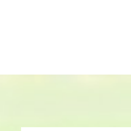
沈阳绿饰界景观工程有限公司是以空间
业.专业承接市政工程不锈钢雕塑和各
雕塑,旅游风景区泡沫雕塑,主题公园绿
空间水泥雕塑,住宅社区铸