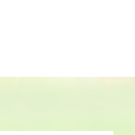
景观,仿真植物墙装饰和服务为一体的企
假树,婚庆布景锻铜雕塑,游乐园玻璃钢
市街景绿雕,滨水景观小品卡通形象,公共
装饰,更是物超所值的艺术！