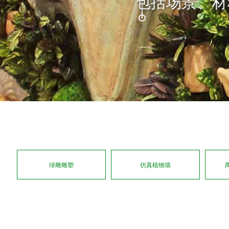
包括场景
绿雕雕塑
仿真植物墙