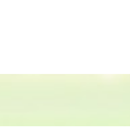
设计,景观雕塑产品研发,绿雕团队施工,销售室内外仿真绿植
大商场商业美陈设计,温泉洗浴垂直绿化生态立体植物墙,酒店假山,
雕定制,森林公园动物雕塑,郊野公园仿真树,城市广场人物雕塑,城
铜雕塑和商业开发项目园林景观制作等,绿饰界不只是绿植墙、绿雕