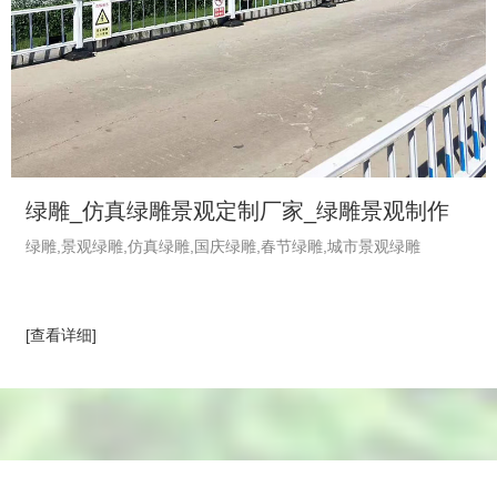
绿雕_仿真绿雕景观定制厂家_绿雕景观制作
绿雕,景观绿雕,仿真绿雕,国庆绿雕,春节绿雕,城市景观绿雕
_植物绿雕工艺品-绿饰界绿植厂家
[查看详细]