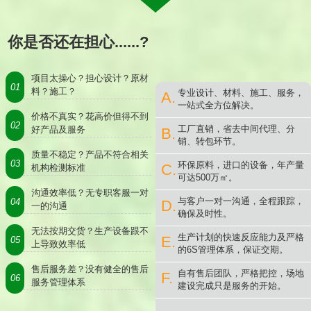
你是否还在担心......?
项目太操心？担心设计？原材
01
料？施工？
专业设计、材料、施工、服务，
A.
一站式全方位解决。
价格不真实？花高价但得不到
02
工厂直销，省去中间代理、分
好产品及服务
B.
销、转包环节。
质量不稳定？产品不符合相关
03
环保原料，进口的设备，年产量
C.
机构检测标准
可达500万㎡。
沟通效率低？无专职客服一对
与客户一对一沟通，全程跟踪，
04
D.
一的沟通
确保及时性。
无法按期交货？生产设备跟不
生产计划的快速反应能力及严格
E.
05
上导致效率低
的6S管理体系，保证交期。
售后服务差？没有健全的售后
自有售后团队，严格把控，场地
F.
06
服务管理体系
建设完成只是服务的开始。