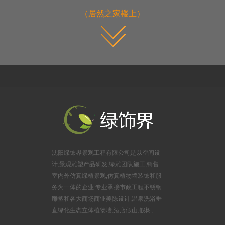
（居然之家楼上）
沈阳绿饰界景观工程有限公司是以空间设
计,景观雕塑产品研发,绿雕团队施工,销售
室内外仿真绿植景观,仿真植物墙装饰和服
务为一体的企业.专业承接市政工程不锈钢
雕塑和各大商场商业美陈设计,温泉洗浴垂
直绿化生态立体植物墙,酒店假山,假树,婚
庆布景锻铜雕塑,游乐园玻璃钢雕塑,旅游风