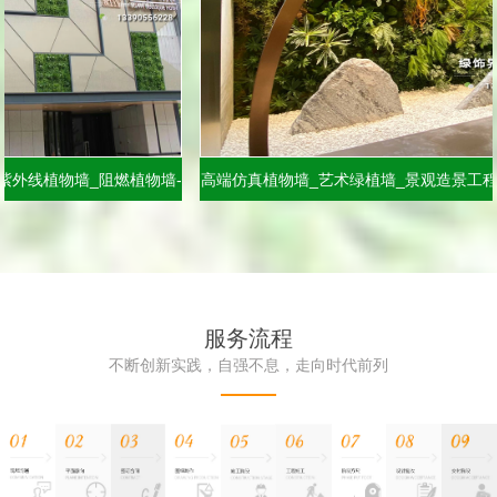
植物墙_阻燃植物墙-
高端仿真植物墙_艺术绿植墙_景观造景工程-尽在
墙厂家
界品牌服务商
服务流程
不断创新实践，自强不息，走向时代前列