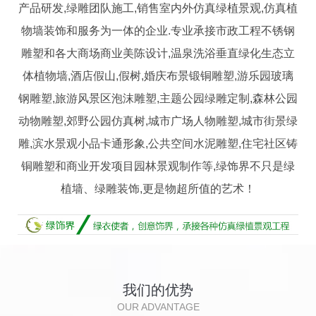
产品研发,绿雕团队施工,销售室内外仿真绿植景观,仿真植
物墙装饰和服务为一体的企业.专业承接市政工程不锈钢
雕塑和各大商场商业美陈设计,温泉洗浴垂直绿化生态立
体植物墙,酒店假山,假树,婚庆布景锻铜雕塑,游乐园玻璃
钢雕塑,旅游风景区泡沫雕塑,主题公园绿雕定制,森林公园
动物雕塑,郊野公园仿真树,城市广场人物雕塑,城市街景绿
雕,滨水景观小品卡通形象,公共空间水泥雕塑,住宅社区铸
铜雕塑和商业开发项目园林景观制作等,绿饰界不只是绿
植墙、绿雕装饰,更是物超所值的艺术！
我们的优势
OUR ADVANTAGE