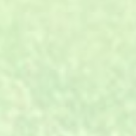
01
专业设计、材料、施工、服务，
A.
一站式全方位解决。
02
工厂直销，省去中间代理、分
B.
销、转包环节。
03
环保原料，进口的设备，年产量
C.
可达500万㎡。
与客户一对一沟通，全程跟踪，
04
D.
确保及时性。
生产计划的快速反应能力及严格
05