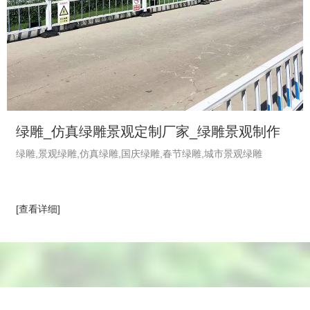
绿雕_仿真绿雕景观定制厂家_绿雕景观制作
绿雕,景观绿雕,仿真绿雕,国庆绿雕,春节绿雕,城市景观绿雕
_植物绿雕工艺品-绿饰界绿植厂家
[查看详细]