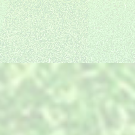
统建徽派海派等多只施
质量和口碑是我们长足
设计与实施无缝衔接，
工队伍，放眼全国都有
发展的精神引领和不竭
确保效果图的实景还原
我们的工程和足迹。
动力
度高达95%以上
装饰产品全国直采
最细分服务岗位
一线放心品牌全国直
景观项目的复杂性，决
采，同等配置价位低，
定了必须搭建与之匹配
产品中心
只为您用的放心
的专业技术和服务。
PRODUCTS