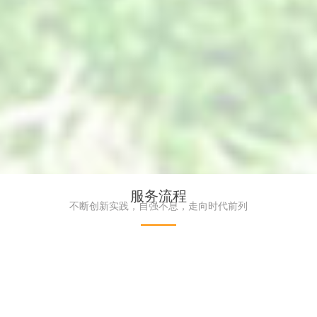
服务流程
燃植物墙-
高端仿真植物墙_艺术绿植墙_景观造景工程-尽
不断创新实践，自强不息，走向时代前列
界品牌服务商