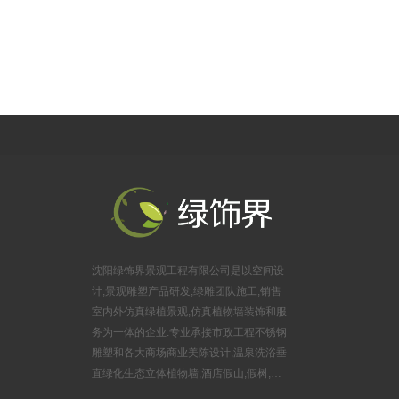
（居然之家楼上）
公司地址：沈阳市浑南区金卡路16号，亿丰时代广场B座625室
沈阳绿饰界景观工程有限公司是以空间设
计,景观雕塑产品研发,绿雕团队施工,销售
室内外仿真绿植景观,仿真植物墙装饰和服
务为一体的企业.专业承接市政工程不锈钢
雕塑和各大商场商业美陈设计,温泉洗浴垂
直绿化生态立体植物墙,酒店假山,假树,婚
庆布景锻铜雕塑,游乐园玻璃钢雕塑,旅游风