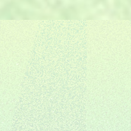
E.
的6S管理体系，保证交期。
自有售后团队，严格把控，场地
F.
06
建设完成只是服务的开始。
施工全国布局
10年专注装修
创新全案体系