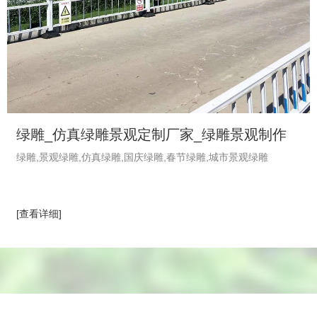
绿雕_仿真绿雕景观定制厂家_绿雕景观制作
绿雕,景观绿雕,仿真绿雕,国庆绿雕,春节绿雕,城市景观绿雕
_植物绿雕工艺品-绿饰界绿植厂家
[查看详细]