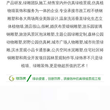
产品研发,绿雕团队施工,销售室内外仿真绿植景观,仿真植
物墙装饰和服务为一体的企业.专业承接市政工程不锈钢
雕塑和各大商场商业美陈设计,温泉洗浴垂直绿化生态立
体植物墙,酒店假山,假树,婚庆布景锻铜雕塑,游乐园玻璃
钢雕塑,旅游风景区泡沫雕塑,主题公园绿雕定制,森林公园
动物雕塑,郊野公园仿真树,城市广场人物雕塑,城市街景绿
雕,滨水景观小品卡通形象,公共空间水泥雕塑,住宅社区铸
铜雕塑和商业开发项目园林景观制作等,绿饰界不只是绿
植墙、绿雕装饰,更是物超所值的艺术！