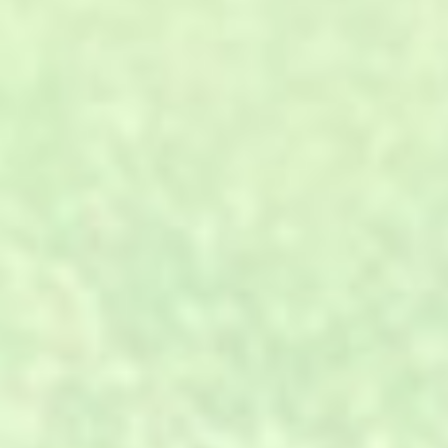
01
专业设计、材料、施工、服务，
A.
一站式全方位解决。
02
工厂直销，省去中间代理、分
B.
销、转包环节。
03
环保原料，进口的设备，年产量
C.
可达500万㎡。
与客户一对一沟通，全程跟踪，
04
D.
确保及时性。
生产计划的快速反应能力及严格
05