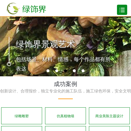
绿饰界景观艺术
包括场景、材料、情感，每个作品都有所
表达
成功案例
创新设计、合理报价，独立专业化的施工队伍，施工绿色环保，安全文明
绿雕雕塑
仿真植物墙
商业美陈主题设计