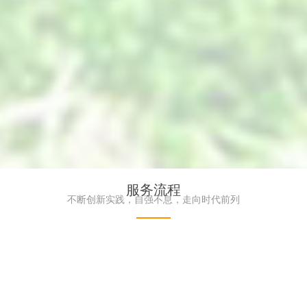
服务流程
墙_防紫外线植物墙_阻燃植物墙-
高端仿真植物墙_艺术绿
不断创新实践，自强不息，走向时代前列
界仿真植物墙厂家
界品