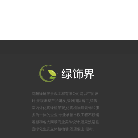
（居然之家楼上）
公司地址：沈阳市浑南区金卡路16号，亿丰时代广场B座625室
沈阳绿饰界景观工程有限公司是以空间设
计,景观雕塑产品研发,绿雕团队施工,销售
室内外仿真绿植景观,仿真植物墙装饰和服
务为一体的企业.专业承接市政工程不锈钢
雕塑和各大商场商业美陈设计,温泉洗浴垂
直绿化生态立体植物墙,酒店假山,假树,婚
庆布景锻铜雕塑,游乐园玻璃钢雕塑,旅游风