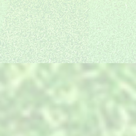
统建徽派海派等多只施
质量和口碑是我们长足
设计与实施无缝衔接，
工队伍，放眼全国都有
发展的精神引领和不竭
确保效果图的实景还原
我们的工程和足迹。
动力
度高达95%以上
装饰产品全国直采
最细分服务岗位
一线放心品牌全国直
景观项目的复杂性，决
采，同等配置价位低，
定了必须搭建与之匹配
产品中心
只为您用的放心
的专业技术和服务。
PRODUCTS