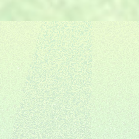
E.
的6S管理体系，保证交期。
自有售后团队，严格把控，场地
F.
06
建设完成只是服务的开始。
施工全国布局
10年专注装修
创新全案体系