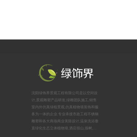
（居然之家楼上）
公司地址：沈阳市浑南区金卡路16号，亿丰时代广场B座625室
沈阳绿饰界景观工程有限公司是以空间设
计,景观雕塑产品研发,绿雕团队施工,销售
室内外仿真绿植景观,仿真植物墙装饰和服
务为一体的企业.专业承接市政工程不锈钢
雕塑和各大商场商业美陈设计,温泉洗浴垂
直绿化生态立体植物墙,酒店假山,假树,婚
庆布景锻铜雕塑,游乐园玻璃钢雕塑,旅游风