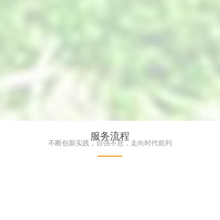
服务流程
_防紫外线植物墙_阻燃植物墙-
高端仿真植物墙_艺术绿植墙
不断创新实践，自强不息，走向时代前列
仿真植物墙厂家
界品牌