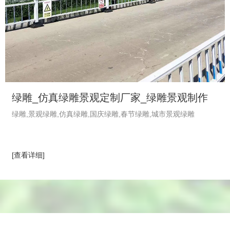
绿雕_仿真绿雕景观定制厂家_绿雕景观制作
绿雕,景观绿雕,仿真绿雕,国庆绿雕,春节绿雕,城市景观绿雕
_植物绿雕工艺品-绿饰界绿植厂家
[查看详细]