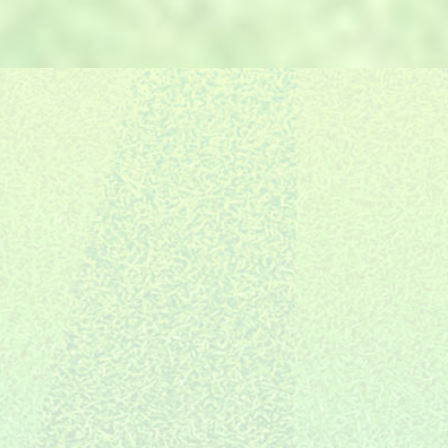
E.
的6S管理体系，保证交期。
自有售后团队，严格把控，场地
F.
06
建设完成只是服务的开始。
施工全国布局
10年专注装修
创新全案体系