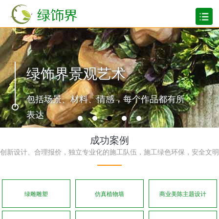
绿饰界景观艺术
包括场景、材料、情感，每个作品都有所
表达
成功案例
创新设计、合理报价，独立专业化的施工队伍，施工绿色环保，安全文明
绿雕雕塑
仿真植物墙
商业美陈主题设计