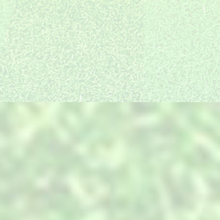
统建徽派海派等多只施
质量和口碑是我们长足
设计与实施无缝衔接，
工队伍，放眼全国都有
发展的精神引领和不竭
确保效果图的实景还原
我们的工程和足迹。
动力
度高达95%以上
装饰产品全国直采
最细分服务岗位
一线放心品牌全国直
景观项目的复杂性，决
采，同等配置价位低，
定了必须搭建与之匹配
产品中心
只为您用的放心
的专业技术和服务。
PRODUCTS