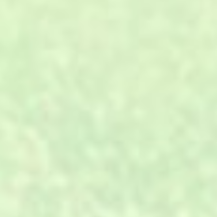
01
专业设计、材料、施工、服务，
A.
一站式全方位解决。
02
工厂直销，省去中间代理、分
B.
销、转包环节。
03
环保原料，进口的设备，年产量
C.
可达500万㎡。
与客户一对一沟通，全程跟踪，
04
D.
确保及时性。
生产计划的快速反应能力及严格
05