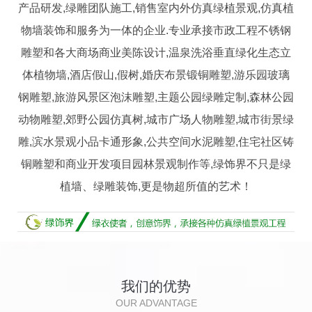
产品研发,绿雕团队施工,销售室内外仿真绿植景观,仿真植
物墙装饰和服务为一体的企业.专业承接市政工程不锈钢
雕塑和各大商场商业美陈设计,温泉洗浴垂直绿化生态立
体植物墙,酒店假山,假树,婚庆布景锻铜雕塑,游乐园玻璃
钢雕塑,旅游风景区泡沫雕塑,主题公园绿雕定制,森林公园
动物雕塑,郊野公园仿真树,城市广场人物雕塑,城市街景绿
雕,滨水景观小品卡通形象,公共空间水泥雕塑,住宅社区铸
铜雕塑和商业开发项目园林景观制作等,绿饰界不只是绿
植墙、绿雕装饰,更是物超所值的艺术！
我们的优势
OUR ADVANTAGE