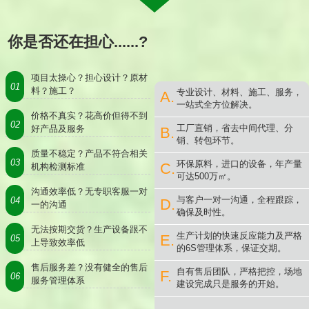
你是否还在担心......?
项目太操心？担心设计？原材
01
料？施工？
专业设计、材料、施工、服务，
A.
一站式全方位解决。
价格不真实？花高价但得不到
02
工厂直销，省去中间代理、分
好产品及服务
B.
销、转包环节。
质量不稳定？产品不符合相关
03
环保原料，进口的设备，年产量
C.
机构检测标准
可达500万㎡。
沟通效率低？无专职客服一对
与客户一对一沟通，全程跟踪，
04
D.
一的沟通
确保及时性。
无法按期交货？生产设备跟不
生产计划的快速反应能力及严格
E.
05
上导致效率低
的6S管理体系，保证交期。
售后服务差？没有健全的售后
自有售后团队，严格把控，场地
F.
06
服务管理体系
建设完成只是服务的开始。