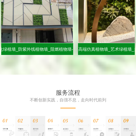
_防紫外线植物墙_阻燃植物墙-
高端仿真植物墙_艺术绿植墙_景观造
界仿真植物墙厂家
界品牌服务商
服务流程
不断创新实践，自强不息，走向时代前列