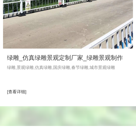
绿雕_仿真绿雕景观定制厂家_绿雕景观制作
绿雕,景观绿雕,仿真绿雕,国庆绿雕,春节绿雕,城市景观绿雕
_植物绿雕工艺品-绿饰界绿植厂家
[查看详细]