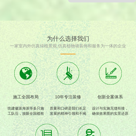
为什么选择我们
一家室内外仿真绿植景观,仿真植物墙装饰和服务为一体的企业
施工全国布局
10年专注装修
创新全案体系
统建徽派海派等多只施
质量和口碑是我们长足
设计与实施无缝衔接，
工队伍，放眼全国都有
发展的精神引领和不竭
确保效果图的实景还原
我们的工程和足迹。
动力
度高达95%以上