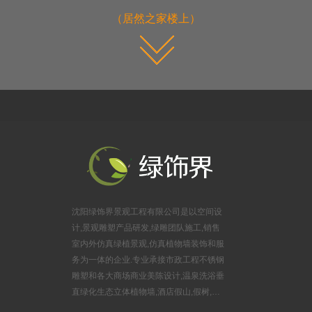
（居然之家楼上）
沈阳绿饰界景观工程有限公司是以空间设
计,景观雕塑产品研发,绿雕团队施工,销售
室内外仿真绿植景观,仿真植物墙装饰和服
务为一体的企业.专业承接市政工程不锈钢
雕塑和各大商场商业美陈设计,温泉洗浴垂
直绿化生态立体植物墙,酒店假山,假树,婚
庆布景锻铜雕塑,游乐园玻璃钢雕塑,旅游风