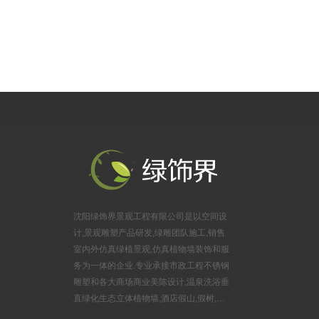
（居然之家楼上）
公司地址：沈阳市浑南区金卡路16号，亿丰时代广场B座625室
沈阳绿饰界景观工程有限公司是以空间设
计,景观雕塑产品研发,绿雕团队施工,销售
室内外仿真绿植景观,仿真植物墙装饰和服
务为一体的企业.专业承接市政工程不锈钢
雕塑和各大商场商业美陈设计,温泉洗浴垂
直绿化生态立体植物墙,酒店假山,假树,婚
庆布景锻铜雕塑,游乐园玻璃钢雕塑,旅游风