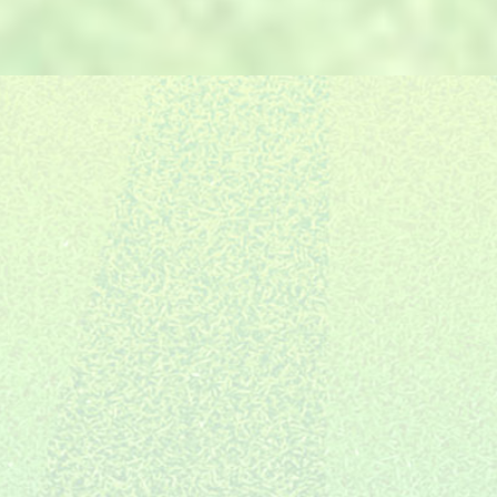
E.
的6S管理体系，保证交期。
自有售后团队，严格把控，场地
F.
06
建设完成只是服务的开始。
施工全国布局
10年专注装修
创新全案体系