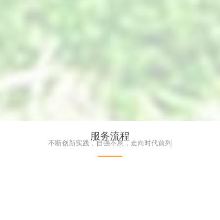
服务流程
植墙_防紫外线植物墙_阻燃植物墙-
高端仿真植物墙_艺术
不断创新实践，自强不息，走向时代前列
饰界仿真植物墙厂家
界