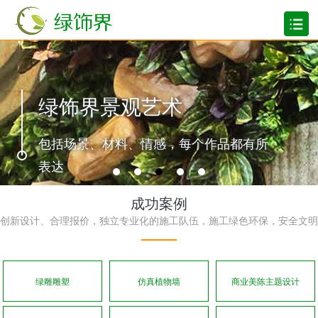
绿饰界景观艺术
包括场景、材料、情感，每个作品都有所
表达
成功案例
创新设计、合理报价，独立专业化的施工队伍，施工绿色环保，安全文明
绿雕雕塑
仿真植物墙
商业美陈主题设计