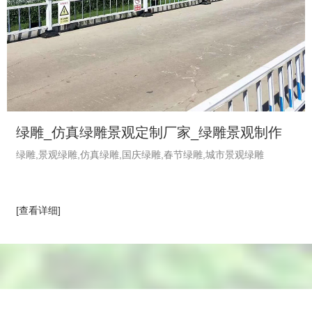
绿雕_仿真绿雕景观定制厂家_绿雕景观制作
绿雕,景观绿雕,仿真绿雕,国庆绿雕,春节绿雕,城市景观绿雕
_植物绿雕工艺品-绿饰界绿植厂家
[查看详细]