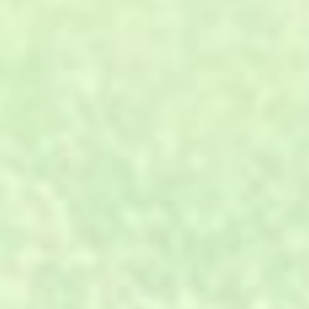
01
专业设计、材料、施工、服务，
A.
一站式全方位解决。
02
工厂直销，省去中间代理、分
B.
销、转包环节。
03
环保原料，进口的设备，年产量
C.
可达500万㎡。
与客户一对一沟通，全程跟踪，
04
D.
确保及时性。
生产计划的快速反应能力及严格
05