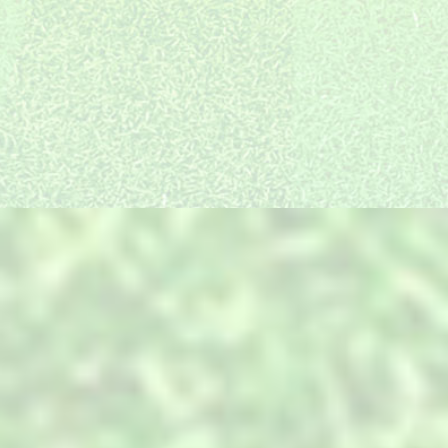
统建徽派海派等多只施
质量和口碑是我们长足
设计与实施无缝衔接，
工队伍，放眼全国都有
发展的精神引领和不竭
确保效果图的实景还原
我们的工程和足迹。
动力
度高达95%以上
装饰产品全国直采
最细分服务岗位
一线放心品牌全国直
景观项目的复杂性，决
采，同等配置价位低，
定了必须搭建与之匹配
产品中心
只为您用的放心
的专业技术和服务。
PRODUCTS