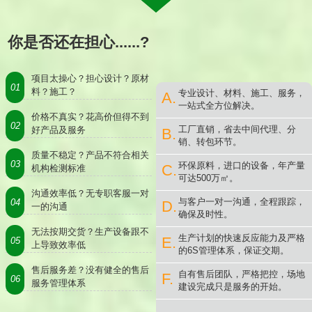
你是否还在担心......?
项目太操心？担心设计？原材
01
料？施工？
专业设计、材料、施工、服务，
A.
一站式全方位解决。
价格不真实？花高价但得不到
02
工厂直销，省去中间代理、分
好产品及服务
B.
销、转包环节。
质量不稳定？产品不符合相关
03
环保原料，进口的设备，年产量
C.
机构检测标准
可达500万㎡。
沟通效率低？无专职客服一对
与客户一对一沟通，全程跟踪，
04
D.
一的沟通
确保及时性。
无法按期交货？生产设备跟不
生产计划的快速反应能力及严格
E.
05
上导致效率低
的6S管理体系，保证交期。
售后服务差？没有健全的售后
自有售后团队，严格把控，场地
F.
06
服务管理体系
建设完成只是服务的开始。