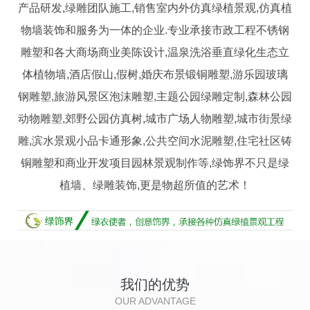
产品研发,绿雕团队施工,销售室内外仿真绿植景观,仿真植
物墙装饰和服务为一体的企业.专业承接市政工程不锈钢
雕塑和各大商场商业美陈设计,温泉洗浴垂直绿化生态立
体植物墙,酒店假山,假树,婚庆布景锻铜雕塑,游乐园玻璃
钢雕塑,旅游风景区泡沫雕塑,主题公园绿雕定制,森林公园
动物雕塑,郊野公园仿真树,城市广场人物雕塑,城市街景绿
雕,滨水景观小品卡通形象,公共空间水泥雕塑,住宅社区铸
铜雕塑和商业开发项目园林景观制作等,绿饰界不只是绿
植墙、绿雕装饰,更是物超所值的艺术！
我们的优势
OUR ADVANTAGE