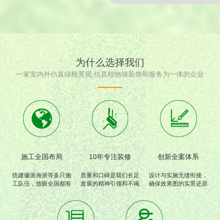
为什么选择我们
一家室内外仿真绿植景观,仿真植物墙装饰和服务为一体的企业
施工全国布局
10年专注装修
创新全案体系
统建徽派海派等多只施
质量和口碑是我们长足
设计与实施无缝衔接，
工队伍，放眼全国都有
发展的精神引领和不竭
确保效果图的实景还原
我们的工程和足迹。
动力
度高达95%以上