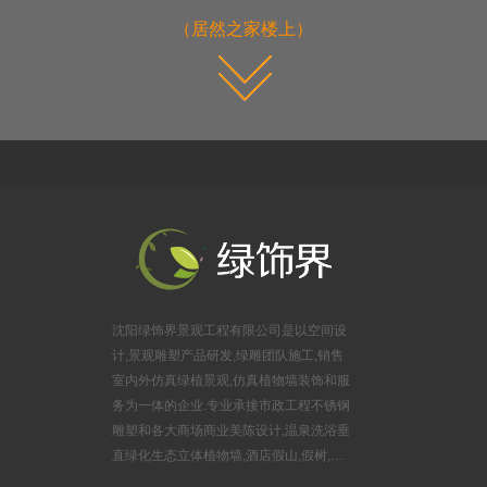
（居然之家楼上）
沈阳绿饰界景观工程有限公司是以空间设
计,景观雕塑产品研发,绿雕团队施工,销售
室内外仿真绿植景观,仿真植物墙装饰和服
务为一体的企业.专业承接市政工程不锈钢
雕塑和各大商场商业美陈设计,温泉洗浴垂
直绿化生态立体植物墙,酒店假山,假树,婚
庆布景锻铜雕塑,游乐园玻璃钢雕塑,旅游风