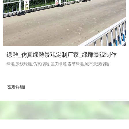
绿雕_仿真绿雕景观定制厂家_绿雕景观制作
绿雕,景观绿雕,仿真绿雕,国庆绿雕,春节绿雕,城市景观绿雕
_植物绿雕工艺品-绿饰界绿植厂家
[查看详细]