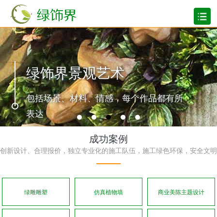
绿饰界景观艺术
包括场景、材料、情感，每个作品都有所
表达
成功案例
创新设计、合理报价，独立专业化的施工队伍，施工绿色环保，安全文明
绿雕雕塑
仿真植物墙
商业美陈主题设计