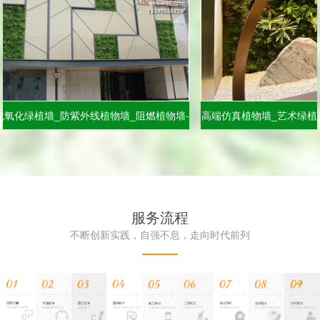
绿植墙_防紫外线植物墙_阻燃植物墙-
高端仿真植物墙_艺术绿植墙_景
绿饰界仿真植物墙厂家
界品牌服务商
服务流程
不断创新实践，自强不息，走向时代前列