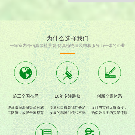
为什么选择我们
一家室内外仿真绿植景观,仿真植物墙装饰和服务为一体的企业
施工全国布局
10年专注装修
创新全案体系
统建徽派海派等多只施
质量和口碑是我们长足
设计与实施无缝衔接，
工队伍，放眼全国都有
发展的精神引领和不竭
确保效果图的实景还原
我们的工程和足迹。
动力
度高达95%以上