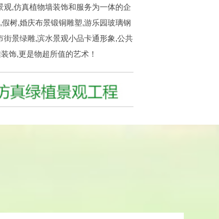
景观,仿真植物墙装饰和服务为一体的企
假树,婚庆布景锻铜雕塑,游乐园玻璃钢
市街景绿雕,滨水景观小品卡通形象,公共
装饰,更是物超所值的艺术！