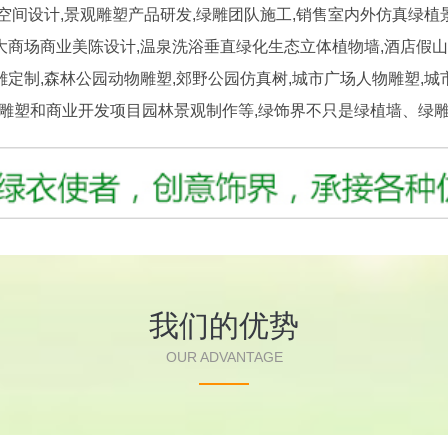
设计,景观雕塑产品研发,绿雕团队施工,销售室内外仿真绿植
大商场商业美陈设计,温泉洗浴垂直绿化生态立体植物墙,酒店假山,
雕定制,森林公园动物雕塑,郊野公园仿真树,城市广场人物雕塑,城
铜雕塑和商业开发项目园林景观制作等,绿饰界不只是绿植墙、绿雕
我们的优势
OUR ADVANTAGE