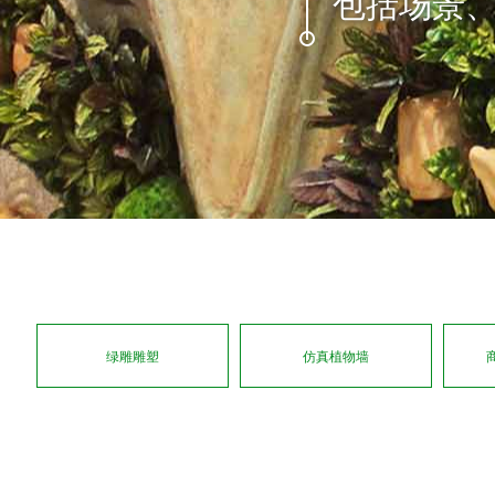
客户遍及海内外
绿雕雕塑
仿真植物墙