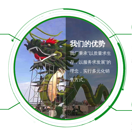
我们的优势
我厂秉承"以质量求生
存，以服务求发展"的
理念，实行多元化销
售方式。